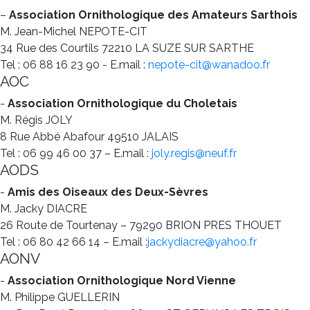
–
Association Ornithologique des Amateurs Sarthois
M. Jean-Michel NEPOTE-CIT
34 Rue des Courtils 72210 LA SUZE SUR SARTHE
Tel : 06 88 16 23 90 - E.mail :
nepote-cit@wanadoo.fr
AOC
-
Association Ornithologique du Choletais
M. Régis JOLY
8 Rue Abbé Abafour 49510 JALAIS
Tel : 06 99 46 00 37 – E.mail :
joly.regis@neuf.fr
AODS
-
Amis des Oiseaux des Deux-Sèvres
M. Jacky DIACRE
26 Route de Tourtenay – 79290 BRION PRES THOUET
Tel : 06 80 42 66 14 – E.mail :
jackydiacre@yahoo.fr
AONV
-
Association Ornithologique Nord Vienne
M. Philippe GUELLERIN