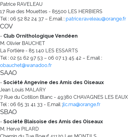
Patrice RAVELEAU
17 Rue des Mouettes - 85500 LES HERBIERS
Tel : 06 52 82 24 37 – E.mail :
patrice.raveleau@orange.fr
COV
-
Club Ornithologique Vendéen
M. Olivier BAUCHET
La Fortière - 85 140 LES ESSARTS
Tel : 02 51 62 97 53 – 06 07 13 45 42 – E.mail :
obauchet@wanadoo.fr
SAAO
-
Société Angevine des Amis des Oiseaux
Jean Louis MALARY
7 Rue du Cotillon Blanc - 49380 CHAVAGNES LES EAUX
Tel : 06 65 31 41 33 - E.mail :
jlc.ma@orange.fr
SBAO
-
Société Blaisoise des Amis des Oiseaux
M. Herve PILARD
Chemin du Tue Boeuf 41120 Les MONTILS