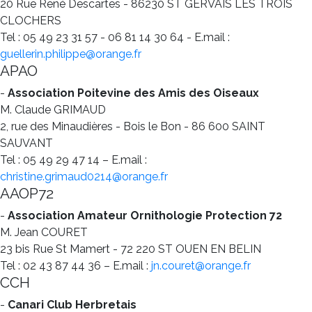
20 Rue René Descartes - 86230 ST GERVAIS LES TROIS
CLOCHERS
Tel : 05 49 23 31 57 - 06 81 14 30 64 - E.mail :
guellerin.philippe@orange.fr
APAO
-
Association Poitevine des Amis des Oiseaux
M. Claude GRIMAUD
2, rue des Minaudières - Bois le Bon - 86 600 SAINT
SAUVANT
Tel : 05 49 29 47 14 – E.mail :
christine.grimaud0214@orange.fr
AAOP72
-
Association Amateur Ornithologie Protection 72
M. Jean COURET
23 bis Rue St Mamert - 72 220 ST OUEN EN BELIN
Tel : 02 43 87 44 36 – E.mail :
jn.couret@orange.fr
CCH
-
Canari Club Herbretais